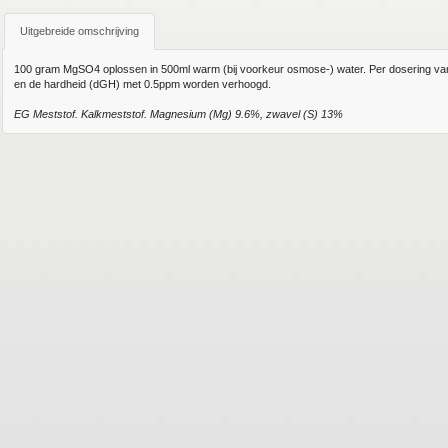
Uitgebreide omschrijving
100 gram MgSO4 oplossen in 500ml warm (bij voorkeur osmose-) water. Per dosering van
en de hardheid (dGH) met 0.5ppm worden verhoogd.
EG Meststof. Kalkmeststof. Magnesium (Mg) 9.6%, zwavel (S) 13%