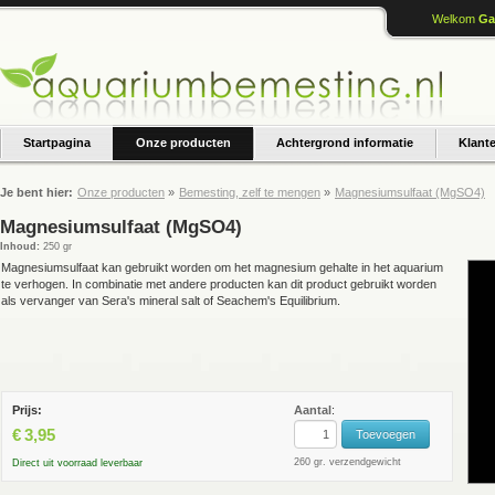
Welkom
Ga
Startpagina
Onze producten
Achtergrond informatie
Klant
Je bent hier:
Onze producten
»
Bemesting, zelf te mengen
»
Magnesiumsulfaat (MgSO4)
Magnesiumsulfaat (MgSO4)
Inhoud:
250 gr
Magnesiumsulfaat kan gebruikt worden om het magnesium gehalte in het aquarium
te verhogen. In combinatie met andere producten kan dit product gebruikt worden
als vervanger van Sera's mineral salt of Seachem's Equilibrium.
Prijs:
Aantal
:
€
3,95
Toevoegen
260 gr. verzendgewicht
Direct uit voorraad leverbaar